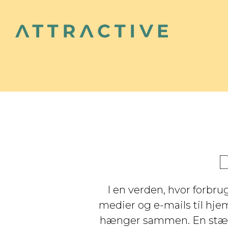
D
I en verden, hvor forbr
medier og e-mails til hje
hænger sammen. En stærk 