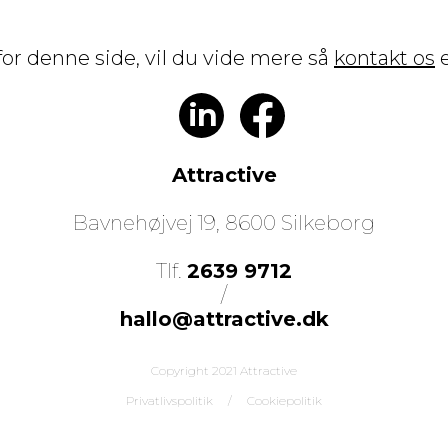
t for denne side, vil du vide mere så
kontakt os
e
in
Attractive
Bavnehøjvej 19, 8600 Silkeborg
Tlf.
2639 9712
/
hallo@attractive.dk
Copyright 2021 Attractive
Privatlivspolitik
/
Cookiepolitik