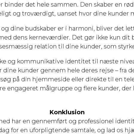
r binder det hele sammen. Den skaber en rød 
igt og troværdigt, uanset hvor dine kunder 
t og dine budskaber er i harmoni, bliver det le
med dens kerneværdier. Det gør ikke kun dit b
esmæssig relation til dine kunder, som styrker 
iske og kommunikative identitet til næste nive
er dine kunder gennem hele deres rejse – fra de
esøg på din hjemmeside eller direkte til en te
e engageret målgruppe og flere kunder, der ko
Konklusion
mhed har en gennemført og professionel identit
dag for en uforpligtende samtale, og lad os h