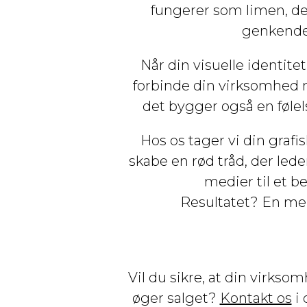
fungerer som limen, de
genkendel
Når din visuelle identite
forbinde din virksomhed 
det bygger også en følels
Hos os tager vi din graf
skabe en rød tråd, der led
medier til et b
Resultatet? En mer
Vil du sikre, at din virkso
øger salget?
Kontakt os
i 