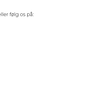
ller følg os på:
Ring eller skriv!