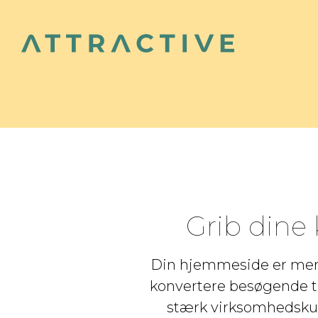
Grib dine
Din hjemmeside er mere e
konvertere besøgende ti
stærk virksomhedskult