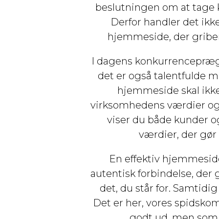
beslutningen om at tage k
Derfor handler det ik
hjemmeside, der griber
I dagens konkurrencepræg
det er også talentfulde 
hjemmeside skal ikk
virksomhedens værdier og s
viser du både kunder o
værdier, der gør 
En effektiv hjemmeside
autentisk forbindelse, der
det, du står for. Samtidig
Det er her, vores spidsko
godt ud, men som o