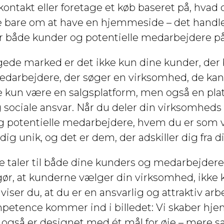
ontakt eller foretage et køb baseret på, hvad
ke bare om at have en hjemmeside – det handle
 både kunder og potentielle medarbejdere på
ede marked er det ikke kun dine kunder, der
medarbejdere, der søger en virksomhed, de kan 
e kun være en salgsplatform, men også en pla
ociale ansvar. Når du deler din virksomheds 
g potentielle medarbejdere, hvem du er som 
dig unik, og det er dem, der adskiller dig fra 
 taler til både dine kunders og medarbejder
 gør, at kunderne vælger din virksomhed, ikke 
 viser du, at du er en ansvarlig og attraktiv arb
mpetence kommer ind i billedet: Vi skaber hjem
gså er designet med ét mål for øje – mere sa