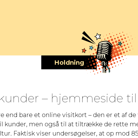
Holdning
 kunder – hjemmeside til
nd bare et online visitkort – den er et af de v
l kunder, men også til at tiltrække de rette 
ur. Faktisk viser undersøgelser, at op mod 8