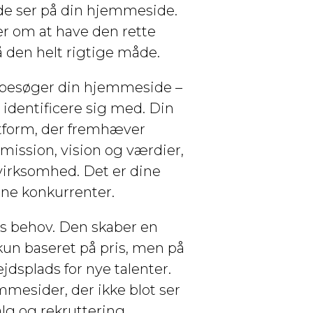
 de ser på din hjemmeside.
r om at have den rette
 den helt rigtige måde.
 besøger din hjemmeside –
identificere sig med. Din
tform, der fremhæver
mission, vision og værdier,
virksomhed. Det er dine
dine konkurrenter.
es behov. Den skaber en
kun baseret på pris, men på
ejdsplads for nye talenter.
mesider, der ikke blot ser
lg og rekruttering.