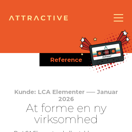
Reference
Kunde: LCA Elementer ––– Januar
2026
At forme en ny
virksomhed