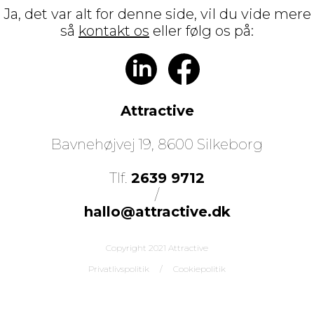
Ja, det var alt for denne side, vil du vide mere
så
kontakt os
eller følg os på:
in
Attractive
Bavnehøjvej 19, 8600 Silkeborg
Tlf.
2639 9712
/
hallo@attractive.dk
Copyright 2021 Attractive
Privatlivspolitik
/
Cookiepolitik