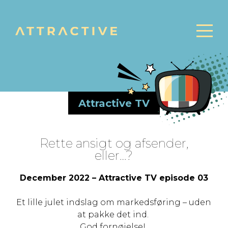
Attractive TV
Rette ansigt og afsender,
eller…?
December 2022 – Attractive TV episode 03
Et lille julet indslag om markedsføring – uden
at pakke det ind.
God fornøjelse!