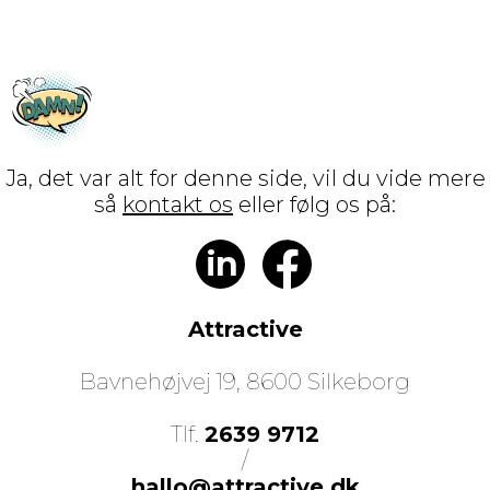
Ja, det var alt for denne side, vil du vide mere
så
kontakt os
eller følg os på:
in
Attractive
Bavnehøjvej 19, 8600 Silkeborg
Tlf.
2639 9712
/
hallo@attractive.dk