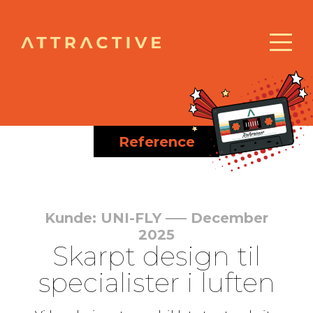
Reference
Kunde: UNI-FLY ––– December
2025
Skarpt design til
specialister i luften