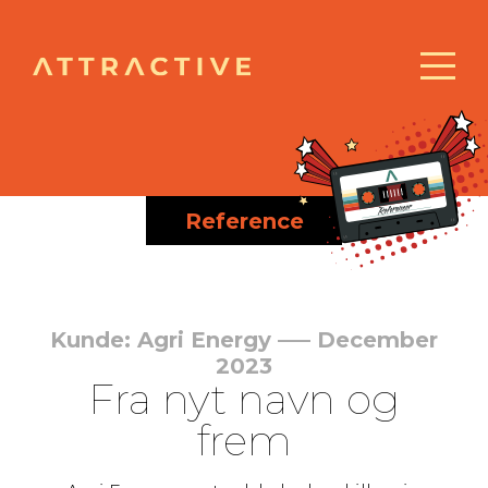
Reference
Kunde: Agri Energy ––– December
2023
Fra nyt navn og
frem