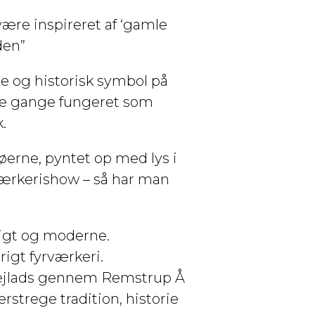
være inspireret af ‘gamle
den”
de og historisk symbol på
ere gange fungeret som
.
erne, pyntet op med lys i
rværkerishow – så har man
tligt og moderne.
rigt fyrværkeri.
asejlads gennem Remstrup Å
rstrege tradition, historie