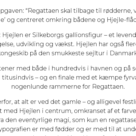
 opgaven: “Regattaen skal tilbage til rødderne, 
e’ og centreret omkring bådene og Hjejle-flå
Hjejlen er Silkeborgs gallionsfigur – et leven
lse, udvikling og vækst. Hjejlen har også fl
kongeskib på den smukkeste sejltur i Danmark
ner med både i hundredvis i havnen og på sø
i titusindvis – og en finale med et kæmpe fy
nogenlunde rammerne for Regattaen.
for, at alt er ved det gamle – og alligevel fes
 med Hjejlen i centrum, omkranset af et farve
 fra den eventyrlige magi, som kun en regatt
pografien er med fødder og er med til at unde